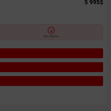
5 995
$
183 000 km