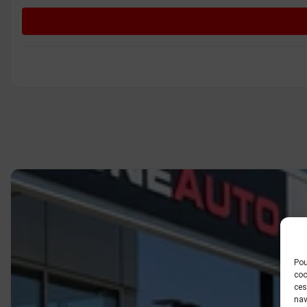
Pou
coo
ces
nav