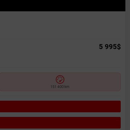
5 995
$
151 400 km