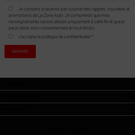
Je consens à recevoir par courriel des rappels, nouvelles et
promotions de La Zone Auto. Je comprends que mes
renseignements seront utilisés uniquement à cette fin et que je
peux retirer mon consentement en tout temps.
J’accepte la
politique de confidentialité
*
.
INVENTAIRE
OUTILS D’ACHAT
À PROPOS
POUR NOUS JOINDRE