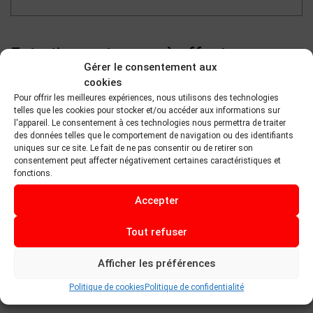
Entretien ou travaux à effectuer
Gérer le consentement aux
Vidange d'huile
cookies
Vidange du liquide réfrigérant
Pour offrir les meilleures expériences, nous utilisons des technologies
telles que les cookies pour stocker et/ou accéder aux informations sur
Vidange du liquide de transmission
l'appareil. Le consentement à ces technologies nous permettra de traiter
des données telles que le comportement de navigation ou des identifiants
Mise au point du moteur
uniques sur ce site. Le fait de ne pas consentir ou de retirer son
Permutation des pneus
consentement peut affecter négativement certaines caractéristiques et
fonctions.
Équilibrer les pneus
Alignement des roues
Accepter
Ajuster les freins
Tout refuser
Système d’échappement
Inspection
Afficher les préférences
Réparation du climatiseur
Politique de cookies
Politique de confidentialité
Nettoyage complet et cirage