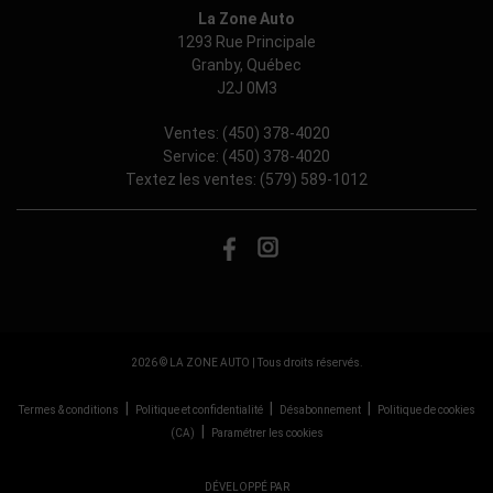
La Zone Auto
1293 Rue Principale
Granby
,
Québec
J2J 0M3
Ventes:
(450) 378-4020
Service:
(450) 378-4020
Textez les ventes:
(579) 589-1012
2026 © LA ZONE AUTO
| Tous droits réservés.
|
|
|
Termes & conditions
Politique et confidentialité
Désabonnement
Politique de cookies
|
(CA)
Paramétrer les cookies
DÉVELOPPÉ PAR