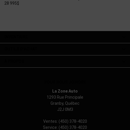
INVENTAIRE
OUTILS D’ACHAT
À PROPOS
POUR NOUS JOINDRE
La Zone Auto
1293 Rue Principale
Granby
,
Québec
J2J 0M3
Ventes:
(450) 378-4020
Service:
(450) 378-4020