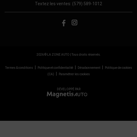
Textez les ventes:
(579) 589-1012
2026 © LA ZONE AUTO
| Tous droits réservés.
|
|
|
Termes & conditions
Politique et confidentialité
Désabonnement
Politique de cookies
|
(CA)
Paramétrer les cookies
DÉVELOPPÉ PAR