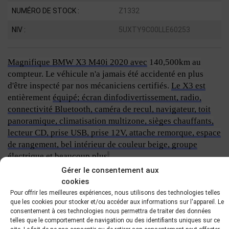
NUMÉRO DE STOCK :
Z1332
NIV :
5UXTY9C00LLE60253
Magnifique BMW X3 M40i 2020 avec
140,500km au
compteur. Le véhicule n'a jamais été accidenté en plus
d'être inspecté par nos mécaniciens certifiés.
Le X3
est
entièrement
équipé; écran dinfodivertissement, radio,
connectivité Bluetooth, caméra de recul, navigateur, toit
panoramique, climatisation multizone, sièges chauffants,
lecteur CD, prise USB, prise 12V, attache remorque, espace
de rangement, bel intérieur de couleur beige, groupe
électrique
et beaucoup plus
.
Gérer le consentement aux
cookies
Pour offrir les meilleures expériences, nous utilisons des technologies telles
NOUS OFFRONS PLUSIEURS MOYENS DE COMMUNICATION :
que les cookies pour stocker et/ou accéder aux informations sur l'appareil. Le
consentement à ces technologies nous permettra de traiter des données
telles que le comportement de navigation ou des identifiants uniques sur ce
Appel ou SMS : ( 5 7 9 ) 5 8 9 - 1 0 1 2