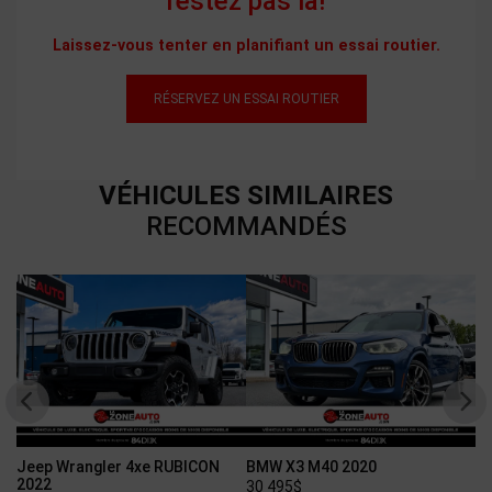
restez pas là!
Laissez-vous tenter en planifiant un essai routier.
RÉSERVEZ UN ESSAI ROUTIER
VÉHICULES SIMILAIRES
RECOMMANDÉS
CON
BMW X3 M40 2020
Porsche Macan S 2019
30 495
$
32 995
$