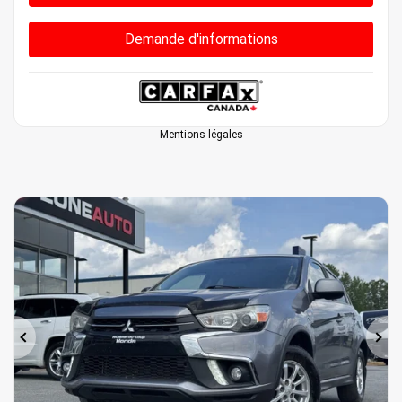
Demande d'informations
Mentions légales
Précédent
Sui