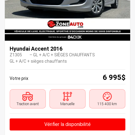
Hyundai Accent 2016
Z1305
– GL + A/C + SIÈGES CHAUFFANTS
GL + A/C + sièges chauffants
6 995
$
Votre prix
Traction avant
Manuelle
115 400 km
Vérifier la disponibilité