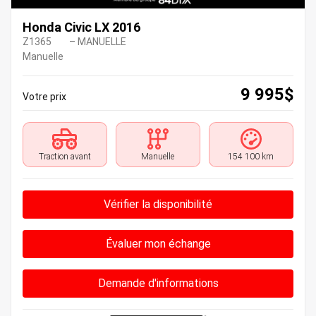
Honda Civic LX 2016
Z1365
– MANUELLE
Manuelle
9 995
$
Votre prix
Traction avant
Manuelle
154 100 km
Vérifier la disponibilité
Évaluer mon échange
Demande d'informations