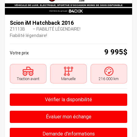
Scion iM Hatchback 2016
Z1113B
– FIABILITÉ LÉGENDAIRE!
Fiabilité légendaire!
9 995
$
Votre prix
Traction avant
Manuelle
216 000 km
Vérifier la disponibilité
Évaluer mon échange
Demande d'informations