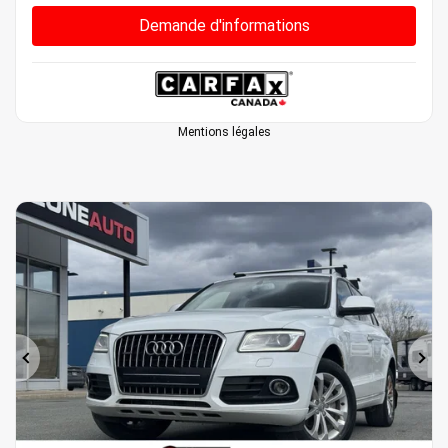
Demande d'informations
Mentions légales
Précédent
Sui