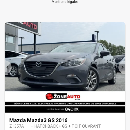
Mentions légales
Précédent
Sui
Mazda Mazda3 GS 2016
Z1357A
– HATCHBACK + GS + TOIT OUVRANT