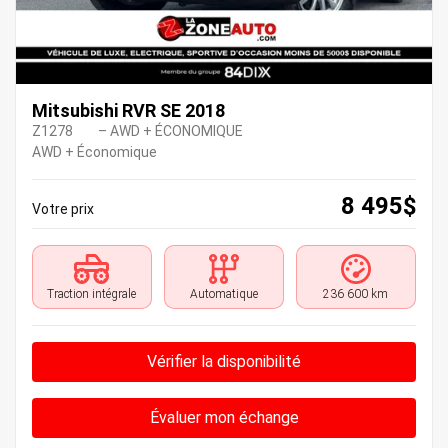
Mitsubishi RVR SE 2018
Z1278
– AWD + ÉCONOMIQUE
AWD + Économique
8 495
$
Votre prix
Traction intégrale
Automatique
236 600 km
Vérifier la disponibilité
Évaluer mon échange