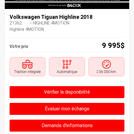
Volkswagen Tiguan Highline 2018
Z1362
– HIGHLINE 4MOTION
Highline 4MOTION
9 995
$
Votre prix
Traction intégrale
Automatique
236 000 km
Vérifier la disponibilité
Évaluer mon échange
Demande d'informations