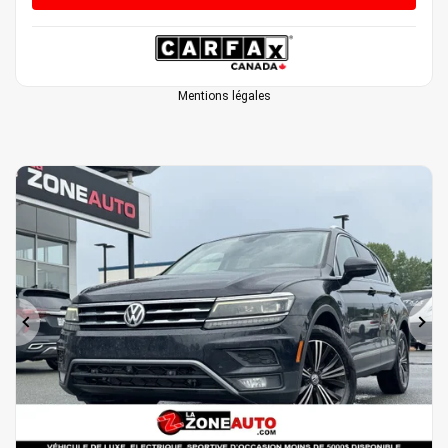
Mentions légales
Précédent
Sui