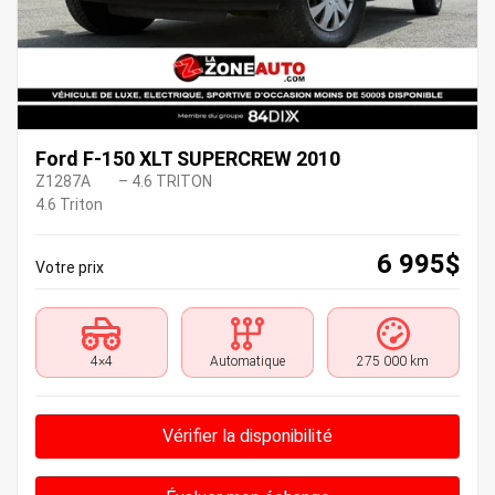
Ford F-150 XLT SUPERCREW 2010
Z1287A
– 4.6 TRITON
4.6 Triton
6 995
$
Votre prix
4×4
Automatique
275 000 km
Vérifier la disponibilité