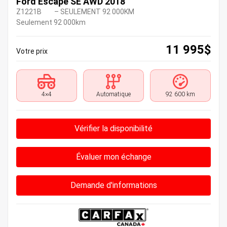
Ford Escape SE AWD 2018
Z1221B
– SEULEMENT 92 000KM
Seulement 92 000km
11 995
$
Votre prix
4×4
Automatique
92 600 km
Vérifier la disponibilité
Évaluer mon échange
Demande d'informations