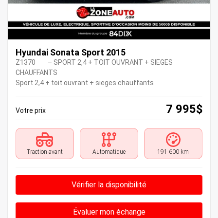
Hyundai Sonata Sport 2015
Z1370
– SPORT 2,4 + TOIT OUVRANT + SIEGES
CHAUFFANTS
Sport 2,4 + toit ouvrant + sieges chauffants
7 995
$
Votre prix
Traction avant
Automatique
191 600 km
Vérifier la disponibilité
Évaluer mon échange