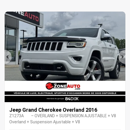
Précédent
Sui
Jeep Grand Cherokee Overland 2016
Z1273A
– OVERLAND + SUSPENSION AJUSTABLE + V8
Overland + Suspension Ajustable + V8