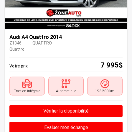
Audi A4 Quattro 2014
Z1346
– QUATTRO
Quattro
7 995
$
Votre prix
Traction intégrale
Automatique
193 200 km
Vérifier la disponibilité
Évaluer mon échange