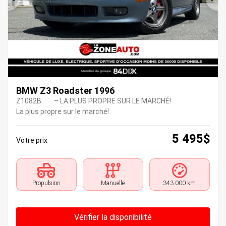
Précédent
Sui
BMW Z3 Roadster 1996
Z1082B
– LA PLUS PROPRE SUR LE MARCHÉ!
La plus propre sur le marché!
5 495
$
Votre prix
Propulsion
Manuelle
343 000 km
Vérifier la disponibilité