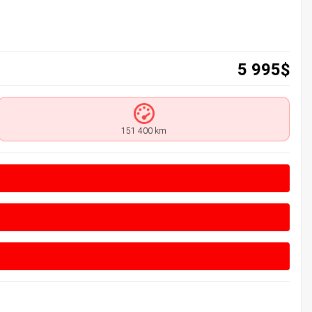
5 995
$
151 400 km