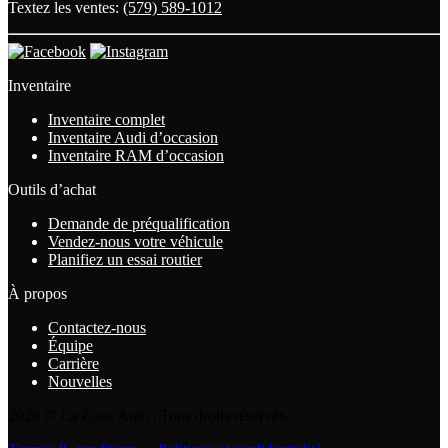
Textez les ventes:
(579) 589-1012
Inventaire
Inventaire complet
Inventaire Audi d’occasion
Inventaire RAM d’occasion
Outils d’achat
Demande de préqualification
Vendez-nous votre véhicule
Planifiez un essai routier
À propos
Contactez-nous
Équipe
Carrière
Nouvelles
2026 © La Zone Auto
| Tous droits réservés.