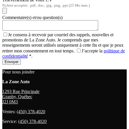
Fichier acceptés: .pdf, .doc, .jpg, .png, .ppt (25 Mo max.)
Commentaire(s) et/ou question(s)
Je consens à recevoir par courriel des rappels, nouvelles et
promotions de La Zone Auto. Je comprends que mes
renseignements seront utilisés uniquement à cette fin et que je peux
retirer mon consentement en tout temps.
J’accepte la
politique de
confidentialité
*
.
Pour nous joindre
La Zone Auto
1293 Rue Principale
Granby
,
Québec
J2J 0M3
Ventes:
(450) 378-4020
Service:
(450) 378-4020