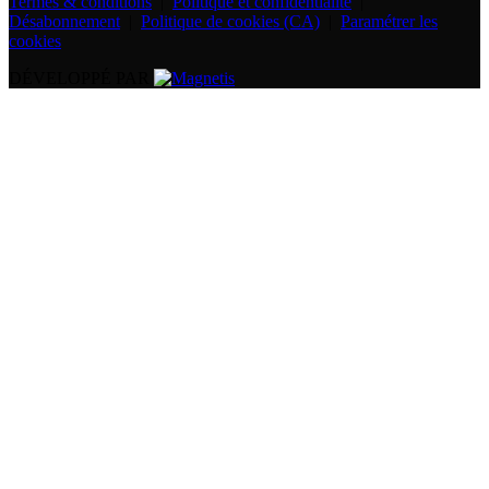
Termes & conditions
|
Politique et confidentialité
|
Désabonnement
|
Politique de cookies (CA)
|
Paramétrer les
cookies
DÉVELOPPÉ PAR