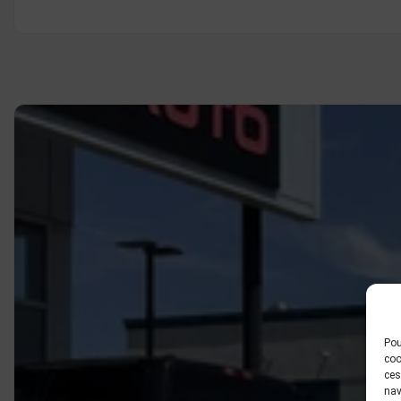
Pou
coo
ces
nav