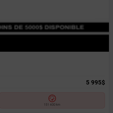
5 995
$
151 400 km