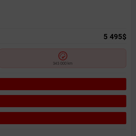
5 495
$
343 000 km