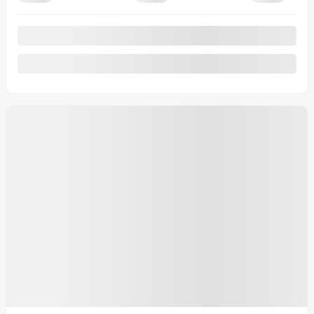
343 000 km
Vérifier la disponibilité
Évaluer mon échange
Demande d'informations
Mentions légales