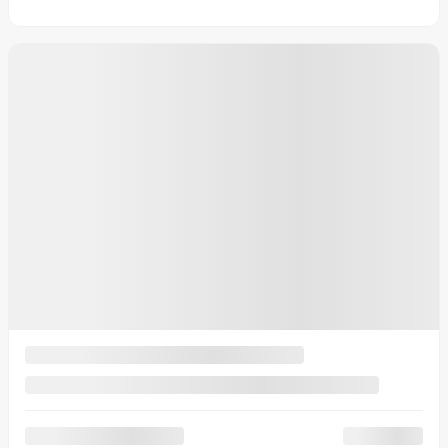
BMW Z3 Roadster 1996
Z1082B
– La plus propre sur le marché!
La plus propre sur le marché!
Votre prix
5 495
$
Votre prix
5 495
$
Votre prix
5 495
$
Terme sélectionné non disponible
Contactez-nous pour connaître les solutions de financement
possibles