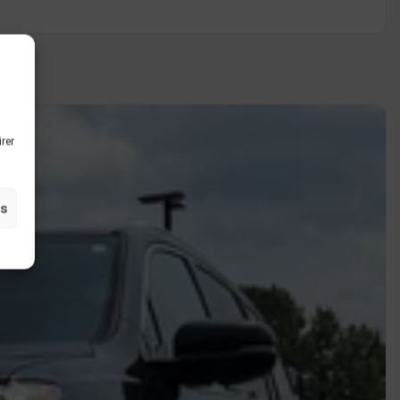
irer
es